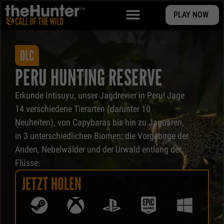
PLAY NOW
DLC
PERU HUNTING RESERVE
Erkunde Intisuyu, unser Jagdrevier in Peru! Jage
14 verschiedene Tierarten (darunter 10
Neuheiten), von Capybaras bis hin zu Jaguaren,
in 3 unterschiedlichen Biomen: die Vorgebirge der
Anden, Nebelwälder und der Urwald entlang der
Flüsse.
J
E
T
Z
T
H
O
L
E
N