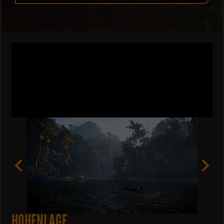
H
Ö
H
E
N
L
A
G
E